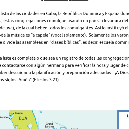
lista de las ciudades en Cuba, la República Dominica y España dond
 estas congregaciones comulgan usando un pan sin levadura del c
de uva), de la cual beben todos los comulgantes. Así lo instituyó el
 Toda la música es “a capela” (vocal solamente). Solamente los varon
divide las asambleas en “clases bíblicas”, es decir, escuela domini
a lista es completa o que sea un registro de todas las congregacio
contactarse con algún hermano para verificar la hora y lugar de cu
er descuidado la planificación y preparación adecuadas. ¡A Dios “s
los siglos. Amén” (Efesios 3:21).